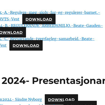
4-A.-Regulere-meg-sjolv-for-eg-regulerer-barnet.-
RVTS-Vest
DOWNLOAD
-24-B.-REGULERANDE-ARBEIDSMILJO.-Beate-Gauden-
OWNLOAD
4.-C.-Regulerande-tverrfagleg-samarbeid.-Beate-
est
DOWNLOAD
 2024- Presentasjona
en2024- Sindre Nyborg
DOWNLOAD