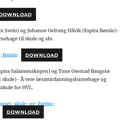
DOWNLOAD
m Sveio) og Johanne Geitung Håvik (Espira Bømlo)-
nehage til skule og sfo.
o-Bomlo
DOWNLOAD
spira Salamonskogen) og Tone Osestad Baugstø
 skule)- Å vere lærarutdanningsbarnehage og
skule for HVL.
eset-skule-og-Espira-
DOWNLOAD