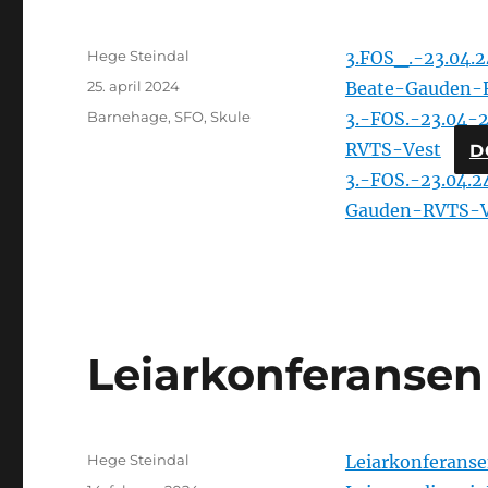
Forfattar
Hege Steindal
3.FOS_.-23.04.2
Posta
25. april 2024
Beate-Gauden-
Kategoriar
Barnehage
,
SFO
,
Skule
3.-FOS.-23.04
RVTS-Vest
D
3.-FOS.-23.04.2
Gauden-RVTS-V
Leiarkonferansen
Forfattar
Hege Steindal
Leiarkonferans