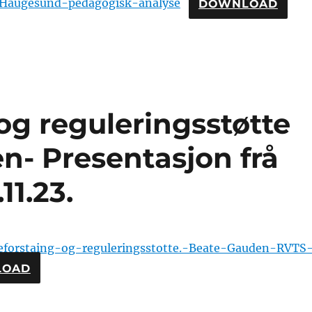
-Haugesund-pedagogisk-analyse
DOWNLOAD
og reguleringsstøtte
- Presentasjon frå
11.23.
meforstaing-og-reguleringsstotte.-Beate-Gauden-RVTS
LOAD