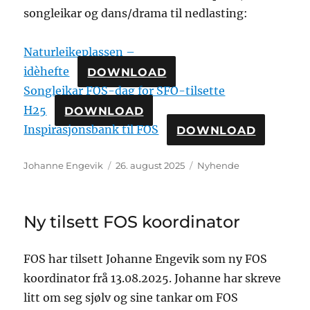
songleikar og dans/drama til nedlasting:
Naturleikeplassen –
idèhefte
DOWNLOAD
Songleikar FOS-dag for SFO-tilsette
H25
DOWNLOAD
Inspirasjonsbank til FOS
DOWNLOAD
Johanne Engevik
26. august 2025
Nyhende
Ny tilsett FOS koordinator
FOS har tilsett Johanne Engevik som ny FOS
koordinator frå 13.08.2025. Johanne har skreve
litt om seg sjølv og sine tankar om FOS