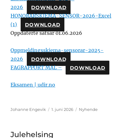
2026
DOWNLOAD
HONORARSKJEMA-SENSOR-2026-Excel
(1)
DOWNLOAD
Oppdaterte satsar 01.06.2026
Oppmeldingsskjema-sensorar-2025-
2026
DOWNLOAD
FAGRAPPORT MAL –
DOWNLOAD
Eksamen | udir.no
Johanne Engevik
1. juni 2026
Nyhende
Julehelsing