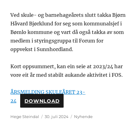
Ved skule- og barnehageårets slutt takka Bjørn
Håvard Bjørklund for seg som kommunalsjef i
Bømlo kommune og vart då også takka av som
medlem i styringsgruppa til Forum for
oppvekst i Sunnhordland.
Kort oppsummert, kan ein seie at 2023/24 har
vore eit år med stabilt aukande aktivitet i FOS.
ÅRSMELDING SKULEÅRET 23-
24
DOWNLOAD
Hege Steindal
30. juli 2024
Nyhende