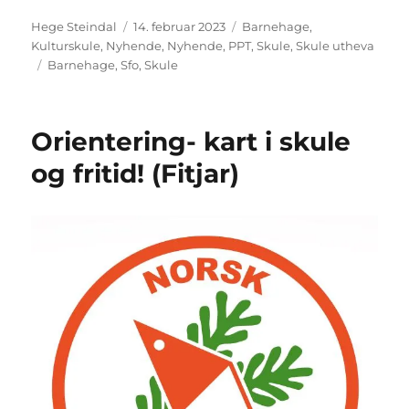
Forfattar
Posta
Kategoriar
Hege Steindal
14. februar 2023
Barnehage
,
Kulturskule
,
Nyhende
,
Nyhende
,
PPT
,
Skule
,
Skule utheva
Stikkord
Barnehage
,
Sfo
,
Skule
Orientering- kart i skule
og fritid! (Fitjar)