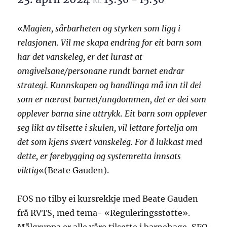
kl.
–
«
Magien, sårbarheten og styrken som ligg i
relasjonen. Vil me skapa endring for eit barn som
har det vanskeleg, er det lurast at
omgivelsane/personane rundt barnet endrar
strategi. Kunnskapen og handlinga må inn til dei
som er nærast barnet/ungdommen, det er dei som
opplever barna sine uttrykk. Eit barn som opplever
seg likt av tilsette i skulen, vil lettare fortelja om
det som kjens svært vanskeleg. For å lukkast med
dette, er førebygging og systemretta innsats
viktig
«(Beate Gauden).
FOS no tilby ei kursrekkje med Beate Gauden
frå RVTS, med tema- «Reguleringsstøtte».
Målgruppa er alle våre tilsette i barnehage, SFO