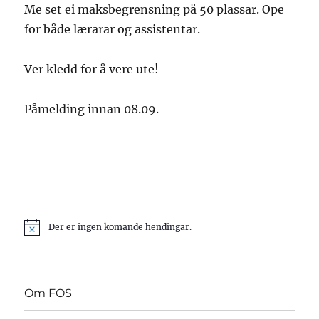
Me set ei maksbegrensning på 50 plassar. Ope
for både lærarar og assistentar.
Ver kledd for å vere ute!
Påmelding innan 08.09.
Der er ingen komande hendingar.
N
o
t
i
c
e
Om FOS