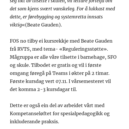
seg likt av tilsette i skulen, vil lettare fortelja om
det som kjens svært vanskeleg. For å lukkast med
dette, er førebygging og systemretta innsats
viktig
«(Beate Gauden).
FOS no tilby ei kursrekkje med Beate Gauden
frå RVTS, med tema- «Reguleringsstøtte».
Mågruppa er alle våre tilsette i barnehage, SFO
og skule. Tilbodet er gratis og vil i første
omgang føregå på Teams i økter på 2 timar.
Første kursdag vert 07.11. I vårsemesteret vil
det komma 2-3 kursdagar til.
Dette er også ein del av arbeidet vårt med
Kompetanseløftet for spesialpedagogikk og
inkluderande praksis.