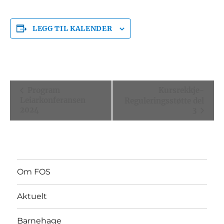
LEGG TIL KALENDER
H
Program
Kursrekkje-
Leiarkonferansen
Reguleringsstøtte del
e
2024
3
n
d
i
n
Om FOS
g
Aktuelt
N
a
Barnehage