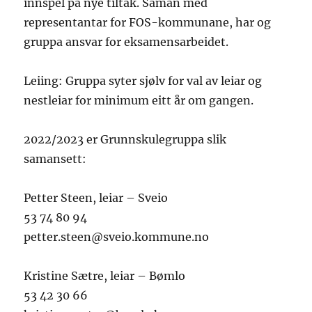
innspel på nye tiltak. Saman med
representantar for FOS-kommunane, har og
gruppa ansvar for eksamensarbeidet.
Leiing: Gruppa syter sjølv for val av leiar og
nestleiar for minimum eitt år om gangen.
2022/2023 er Grunnskulegruppa slik
samansett:
Petter Steen, leiar – Sveio
53 74 80 94
petter.steen@sveio.kommune.no
Kristine Sætre, leiar – Bømlo
53 42 30 66