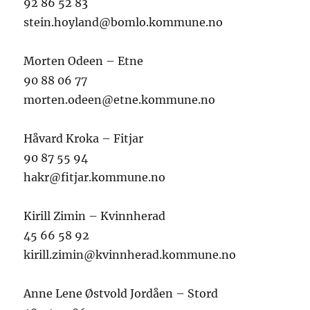
92 86 52 83
stein.hoyland@bomlo.kommune.no
Morten Odeen – Etne
90 88 06 77
morten.odeen@etne.kommune.no
Håvard Kroka – Fitjar
90 87 55 94
hakr@fitjar.kommune.no
Kirill Zimin – Kvinnherad
45 66 58 92
kirill.zimin@kvinnherad.kommune.no
Anne Lene Østvold Jordåen – Stord