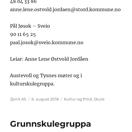
48 04 33 86
anne.lene.ostvold.jordaen@stord.kommune.no
Pål Jøsok – Sveio
90 11 65 25
paal.josok@sveio.kommune.no
Leiar: Anne Lene Østvold Jordåen
Austevoll og Tysnes møter og i
kulturskulegruppa.
Forfattar
Posta
Kategoriar
Zpirit AS
6. august 2018
Kultur og fritid
,
Skule
Grunnskulegruppa