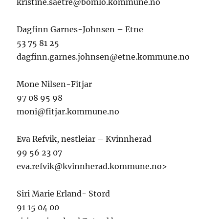
kristine.saetre@bomlo.kommune.no
Dagfinn Garnes-Johnsen – Etne
53 75 81 25
dagfinn.garnes.johnsen@etne.kommune.no
Mone Nilsen-Fitjar
97 08 95 98
moni@fitjar.kommune.no
Eva Refvik, nestleiar – Kvinnherad
99 56 23 07
eva.refvik@kvinnherad.kommune.no>
Siri Marie Erland- Stord
91 15 04 00