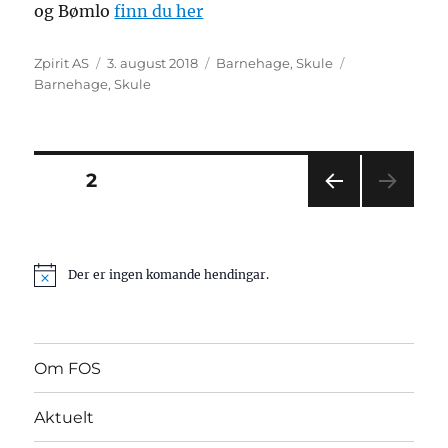
og Bømlo
finn du her
Forfattar
Posta
Kategoriar
Stikkord
Zpirit AS
3. august 2018
Barnehage
,
Skule
Barnehage
,
Skule
Posts
SIDE
2
FØR
pagination
RE
SIDE
Der er ingen komande hendingar.
N
o
t
i
c
e
Om FOS
Aktuelt