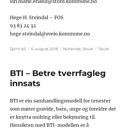
siri.marie.erland@stord.kommune.no
Hege H. Steindal – FOS
93 83 24 32
hege.steindal@sveio.kommune.no
Forfattar
Posta
Kategoriar
Stikkord
Zpirit AS
6. august 2018
Nyhende
,
Skule
Skule
BTI – Betre tverrfagleg
innsats
BTI er ein samhandlingsmodell for tenester
som møter gravide, barn, unge og foreldre det
er knytta undring eller bekymring til.
Hensikten med BTI-modellen er å