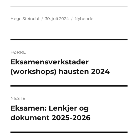
Forfattar
Posta
Kategoriar
Hege Steindal
30. juli 2024
Nyhende
Innleggsnavigering
FØRRE
Eksamensverkstader
Førre
innlegg:
(workshops) hausten 2024
NESTE
Eksamen: Lenkjer og
Neste
innlegg:
dokument 2025-2026