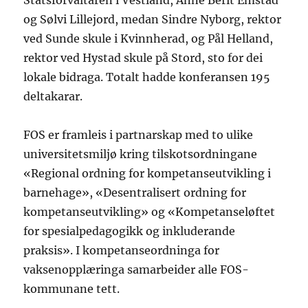
Statsforvaltaren i Vestland, Anne Berit Emstad
og Sølvi Lillejord, medan Sindre Nyborg, rektor
ved Sunde skule i Kvinnherad, og Pål Helland,
rektor ved Hystad skule på Stord, sto for dei
lokale bidraga. Totalt hadde konferansen 195
deltakarar.
FOS er framleis i partnarskap med to ulike
universitetsmiljø kring tilskotsordningane
«Regional ordning for kompetanseutvikling i
barnehage», «Desentralisert ordning for
kompetanseutvikling» og «Kompetanseløftet
for spesialpedagogikk og inkluderande
praksis». I kompetanseordninga for
vaksenopplæringa samarbeider alle FOS-
kommunane tett.