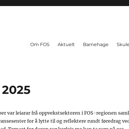
Om FOS
Aktuelt
Barnehage
Skul
 2025
er var leiarar frå oppvekstsektoren i FOS-regionen sam
ansesenter for å lytte til og reflektere rundt føredrag ve