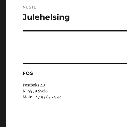
NESTE
Julehelsing
Neste
innlegg:
FOS
Postboks 40
N-5559 Sveio
Mob: +47 93 83 24 32