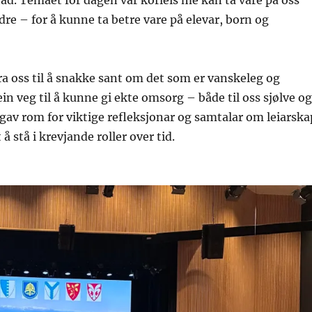
ad. Temaet for dagen var korleis me kan ta vare på oss
dre – for å kunne ta betre vare på elevar, born og
a oss til å snakke sant om det som er vanskeleg og
in veg til å kunne gi ekte omsorg – både til oss sjølve og
 gav rom for viktige refleksjonar og samtalar om leiarska
 å stå i krevjande roller over tid.