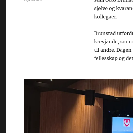
Paul Otto Brunst
sjølve og kvaran
kollegaer.
Brunstad utfordr
krevjande, som e
til andre. Dagen
fellesskap og det