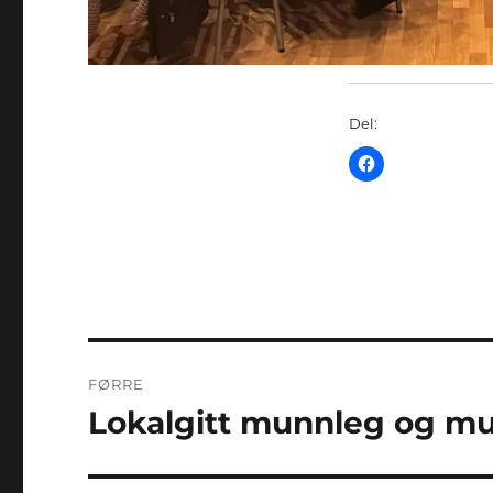
Del:
Innleggsnavigering
FØRRE
Lokalgitt munnleg og m
Førre
innlegg: