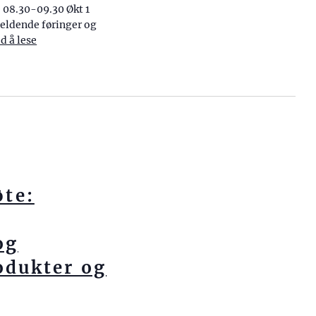
g
e 08.30-09.30 Økt 1
a
eldende føringer og
d å lese
«Skuleleiarnettverket i FOS – fjerde samling»
s
j
o
n
te:
og
odukter og