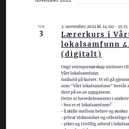
november 2022
3. november 2022 kl. 14:00
-
15:15
TOR
3
Lærerkurs i Vår
lokalsamfunn 4.
(digitalt)
Ungt entreprenørskap inviterer til
Vårt lokalsamfunn.
Innhold på kurset: Vi vil gå gjenno
som "Vårt lokalsamfunn" består av
dere på en av oppgavene.
Dette er hovedelementer i under
• hva er et lokalsamfunn?
• å skille mellom behov og ønsker
• privat virksomhet og offentlige 
• yrker og frivillig arbeid i lokal