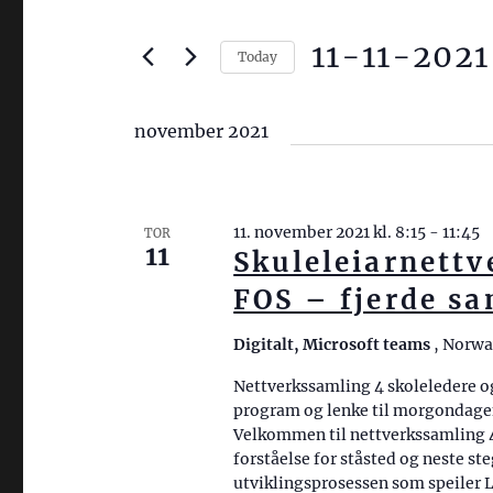
n
r
11-11-2021
i
d
Today
v
V
i
i
e
november 2021
n
n
l
g
n
d
n
a
a
11. november 2021 kl. 8:15
-
11:45
ø
TOR
t
r
11
Skuleleiarnettv
k
o
s
FOS – fjerde sa
k
.
ø
e
Digitalt, Microsoft teams
, Norw
l
k
Nettverkssamling 4 skoleledere og
o
o
program og lenke til morgondag
r
Velkommen til nettverkssamling 
g
d
forståelse for ståsted og neste ste
v
.
utviklingsprosessen som speiler L