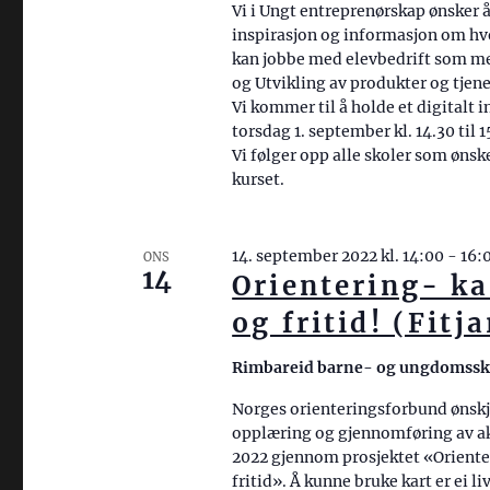
s
Vi i Ungt entreprenørskap ønsker å
r
j
inspirasjon og informasjon om h
m
kan jobbe med elevbedrift som me
o
e
og Utvikling av produkter og tjene
Vi kommer til å holde et digitalt
n
d
torsdag 1. september kl. 14.30 til 1
n
Vi følger opp alle skoler som ønske
ø
kurset.
k
k
14. september 2022 kl. 14:00
-
16:
ONS
e
14
Orientering- ka
l
og fritid! (Fitja
o
r
Rimbareid barne- og ungdomss
d
Norges orienteringsforbund ønskj
.
opplæring og gjennomføring av akt
2022 gjennom prosjektet «Orienter
fritid». Å kunne bruke kart er ei l