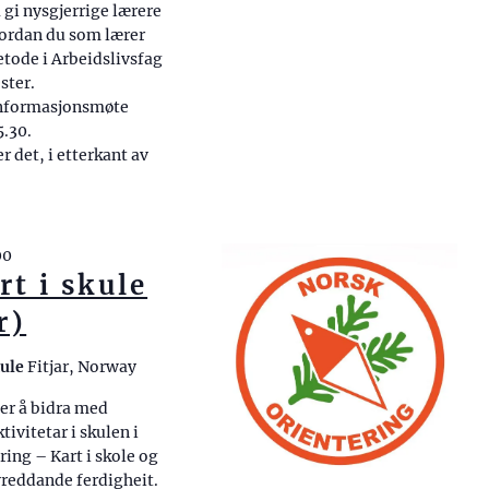
 gi nysgjerrige lærere
vordan du som lærer
tode i Arbeidslivsfag
ster.
 informasjonsmøte
5.30.
r det, i etterkant av
00
rt i skule
r)
kule
Fitjar, Norway
er å bidra med
ivitetar i skulen i
ing – Kart i skole og
ivreddande ferdigheit.