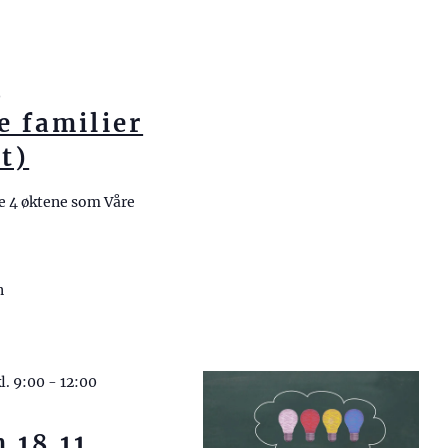
0
e familier
lt)
e 4 øktene som Våre
n
l. 9:00
-
12:00
 18.11.