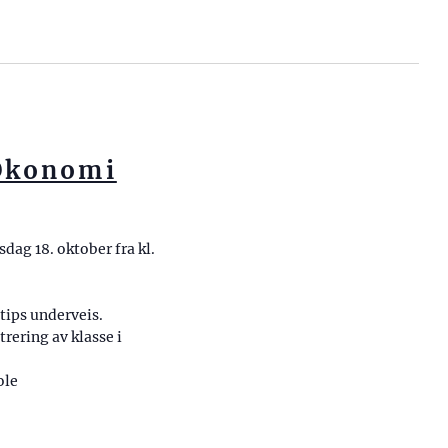
 Økonomi
rsdag 18. oktober fra kl.
ips underveis.
rering av klasse i
ole