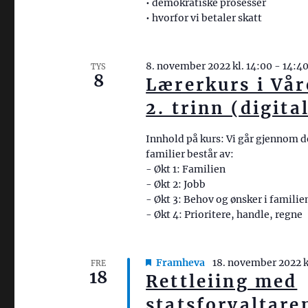
• demokratiske prosesser
• hvorfor vi betaler skatt
8. november 2022 kl. 14:00
-
14:4
TYS
8
Lærerkurs i Vår
2. trinn (digita
Innhold på kurs: Vi går gjennom d
familier består av:
- Økt 1: Familien
- Økt 2: Jobb
- Økt 3: Behov og ønsker i familie
- Økt 4: Prioritere, handle, regne
Framheva
18. november 2022 k
FRE
18
Rettleiing med
statsforvaltaren