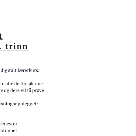
t
 trinn
 digitalt lærerkurs:
m alle de fire øktene
 og dere vil få prøve
visningsopplegget:
tjenester
samfunnet