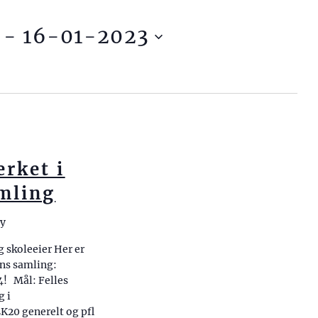
n
d
 - 
16-01-2023
i
n
g
v
i
s
i
erket i
n
mling
g
s
ay
n
 skoleeier Her er
a
ens samling:
v
4! Mål: Felles
g i
i
K20 generelt og pfl