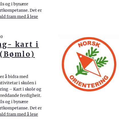
ells og i bynære
rtkompetanse. Det er
ald fram med å lese
«Orientering- kart i skule og fritid! (Fitjar)»
00
ng- kart i
! (Bømlo)
er å bidra med
ivitetar i skulen i
ing – Kart i skole og
ivreddande ferdigheit.
ells og i bynære
rtkompetanse. Det er
ald fram med å lese
«Kurs: Orientering- kart i skule og fritid! (B