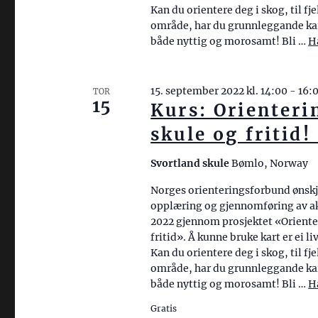
Kan du orientere deg i skog, til fj
område, har du grunnleggande ka
både nyttig og morosamt! Bli …
H
15. september 2022 kl. 14:00
-
16:
TOR
15
Kurs: Orienteri
skule og fritid
Svortland skule
Bømlo, Norway
Norges orienteringsforbund ønskj
opplæring og gjennomføring av akt
2022 gjennom prosjektet «Orienter
fritid». Å kunne bruke kart er ei l
Kan du orientere deg i skog, til fj
område, har du grunnleggande ka
både nyttig og morosamt! Bli …
H
Gratis