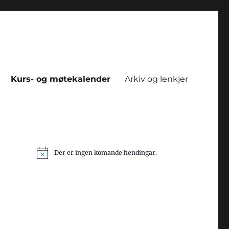
Kurs- og møtekalender
Arkiv og lenkjer
Der er ingen komande hendingar.
N
o
t
i
c
e