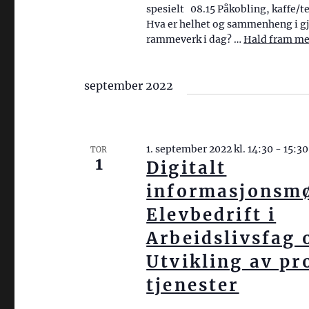
spesielt 08.15 Påkobling, kaffe/t
S
i
Hva er helhet og sammenheng i gj
ø
s
rammeverk i dag? …
Hald fram me
k
i
e
september 2022
n
t
t
g
e
s
r
1. september 2022 kl. 14:30
-
15:30
TOR
1
n
Digitalt
H
a
e
informasjonsmø
n
v
Elevbedrift i
d
i
Arbeidslivsfag 
i
g
Utvikling av pr
n
a
tjenester
g
a