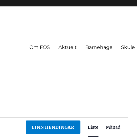
Om FOS
Aktuelt
Barnehage
Skule
H
FINN HENDINGAR
Liste
Månad
e