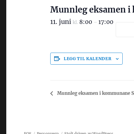
Munnleg eksamen i 
11. juni
8:00
17:00
kl.
–
LEGG TIL KALENDER
Munnleg eksamen i kommunane St
H
e
n
d
i
FOS
Personvern
Stolt driven av WordPress